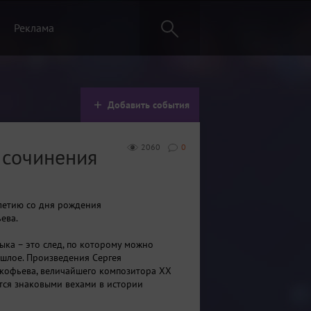
Реклама
Добавить события
2060
0
 сочинения
летию со дня рождения
ьев
а.
зыка – это след, по которому можно
ошлое. Произведения Сергея
кофьев
а, величайшего композитора ХХ
ются знаковыми вехами в истории