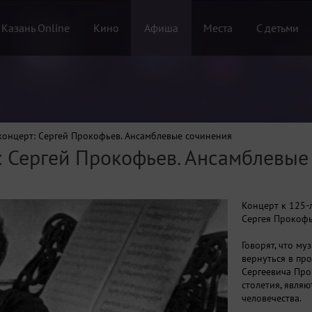
 Казань Online
Кино
Афиша
Места
С детьми
концерт: Сергей Прокофьев. Ансамблевые сочинения
: Сергей Прокофьев. Ансамблевые
Концерт к 125-
Сергея
Прокоф
Говорят, что му
вернуться в пр
Сергеевича
Про
столетия, явля
человечества.