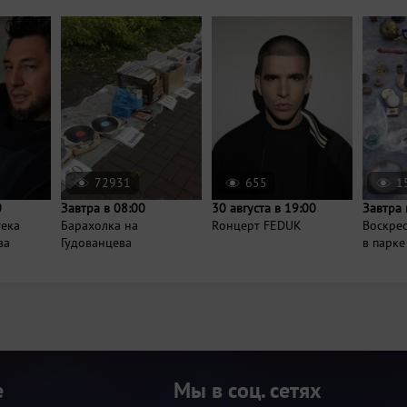
72931
655
1
0
Завтра в 08:00
30 августа в 19:00
Завтра 
тека
Барахолка на
Rонцерт FEDUK
Воскре
ва
Гудованцева
в парке
е
Мы в соц. сетях