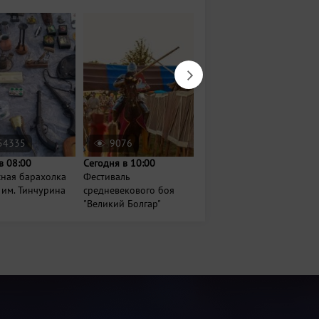
54335
9076
2059
в 08:00
Сегодня в 10:00
19 сентября в 19:00
сная барахолка
Фестиваль
Надежда Кадышева,
 им. Тинчурина
средневекового боя
Григорий Кадышев и
"Великий Болгар"
ансамбль Золо...