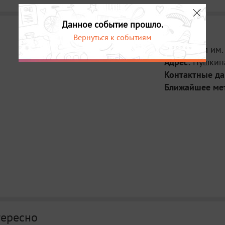
Данное событие прошло.
Вернуться к событиям
Место:
Зал им
Адрес:
Пушкина
Контактные д
Ближайшее ме
тересно