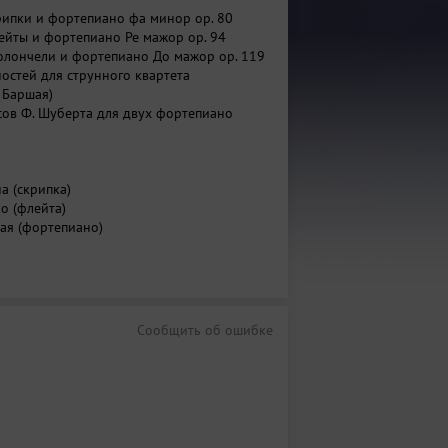
крипки и фортепиано фа минор ор. 80
лейты и фортепиано Ре мажор ор. 94
иолончели и фортепиано До мажор ор. 119
ностей для струнного квартета
 Баршая)
ьсов Ф. Шуберта для двух фортепиано
а (скрипка)
 Фищенко (флейта)
цкая (фортепиано)
ова (фортепиано)
ров (виолончель)
Набиуллина (фортепиано)
ский (фортепиано)
а (фортепиано)
Сообщить об ошибке
ия Лаптева(скрипка)
етова (скрипка)
й Лаптев (альт)
а (виолончель)