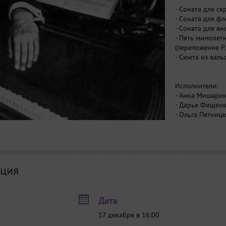
- Соната для с
- Соната для ф
- Соната для в
- Пять мимолет
(переложение Р.
- Сюита из вал
Исполнители:
- Анна Мишарин
- Дарья
- Ольга Пятни
- Ольга Степан
- Адель Заки
- Мадина 
- Олег Шмаев
- Динара Галеев
ция
- Анастас
- Асия Миннахм
- Никола
Дата
- Ирина Лаптев
17 декабря в 16:00