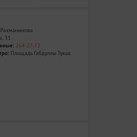
. Рахманинова
, 31
анные:
264-27-72
тро:
Площадь Габдуллы Тукая