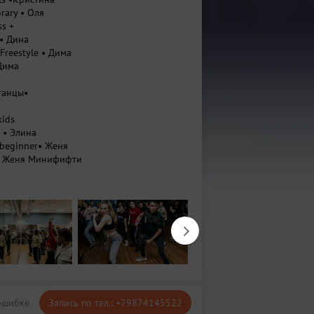
rary • Оля
ss +
 • Дина
 Freestyle • Дима
 Дима
танцы•
kids
 • Элина
 beginner• Женя
g• Женя Минифифти
p • Элина
p Pro • Женя Минифифти
 • Сережа
ческая
ы ограничены
ошибке
Запись по тел.: +79874145522