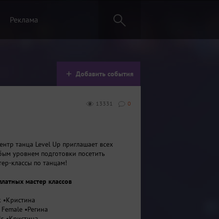
Реклама
Добавить события
13331
0
центр танца Level Up приглашает всех
ым уровнем подготовки посетить
тер-классы по танцам!
платных мастер классов
nk •Кристина
 Female •Регина
ls •Кристина