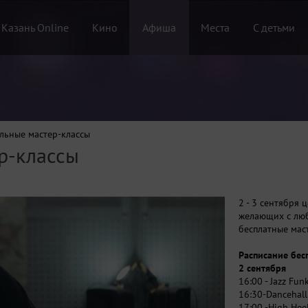
 Казань Online
Кино
Афиша
Места
С детьми
льные мастер-классы
р-классы
2 - 3 сентября 
желающих с люб
бесплатные мас
Расписание бес
2 сентября
16:00 - Jazz Fu
16:30-Dancehall
17:00 -High Hee