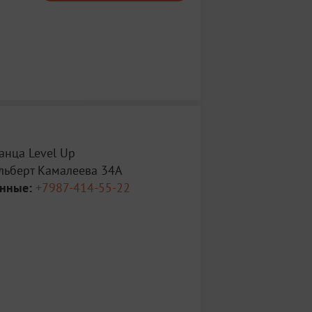
анца Level Up
льберт Камалеева 34А
анные:
+7987-414-55-22