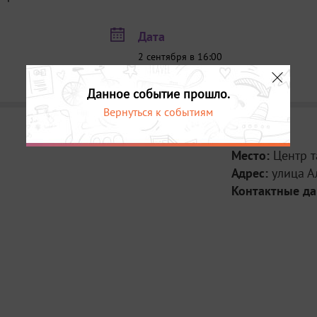
Дата
2 сентября в 16:00
3 сентября в 16:00
Данное событие прошло.
Вернуться к событиям
Место:
Центр т
Адрес:
улица А
Контактные д