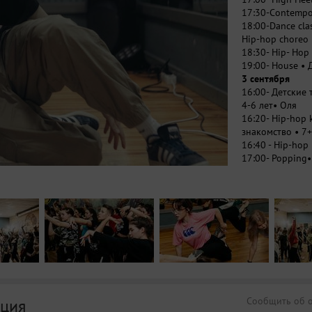
17:30-Contempo
18:00-Dance cla
Hip-hop choreo
18:30- Hip- Hop
19:00- House •
3 сентября
16:00- Детские 
4-6 лет• Оля
16:20- Hip-hop 
знакомство • 7+
16:40 - Hip-hop
17:00- Poppin
17:30 - Hip- Ho
18:00 - Hip-Ho
18:30 - Popping
19:00- Pro Level
• Данила •твор
Места на класс
Сообщить об 
ция