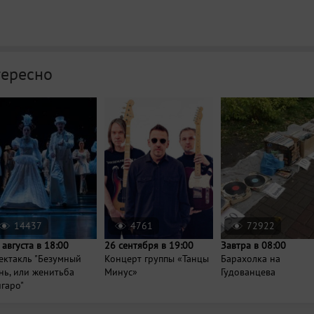
тересно
14437
4761
72922
 августа в 18:00
26 сентября в 19:00
Завтра в 08:00
ектакль "Безумный
Концерт группы «Танцы
Барахолка на
нь, или женитьба
Минус»
Гудованцева
гаро"