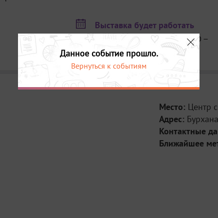
Юлия Абзалтди
фотографии и м
Работает с тем
Выставка будет работать
идентичности; 
21 мая — 30 мая, ежедневно, 12:00 —
природный ланд
21:00
выставках в Мос
Данное событие прошло.
также в Китае 
Вернуться к событиям
российских фот
Выставка прохо
междисциплинар
Фонда Владими
Место:
Центр 
Информационный
Адрес:
Бурхана
Контактные д
Ближайшее ме