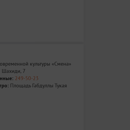
нова закончила Московскую школу
ультимедиа им. Родченко в 2014 году.
ой репрезентации национальной
фиксирует следы влияния человека на
шафт. Принимала участие в различных
кве, Екатеринбурге, Перми, Красноярске, а
и Австрии; участница международных и
ографических фестивалей (2013–2016).
дит при поддержке галереи «Триумф»,
ного центра Department of Research Arts и
ра Смирнова и Константина Сорокина.
современной культуры «Смена»
 партнер: портал ArtTubе.
 Шахиди, 7
анные:
249-50-23
тро:
Площадь Габдуллы Тукая