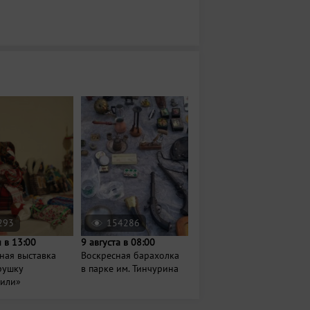
293
154286
 в 13:00
9 августа в 08:00
ная выставка
Воскресная барахолка
рушку
в парке им. Тинчурина
рили»