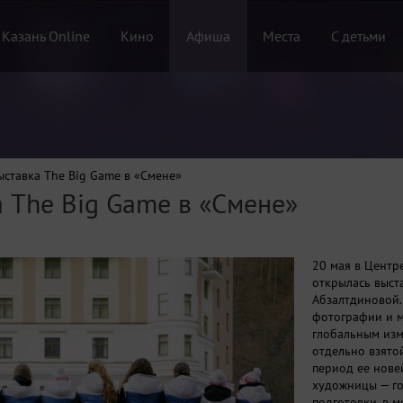
 Казань Online
Кино
Афиша
Места
С детьми
ыставка The Big Game в «Смене»
а The Big Game в «Смене»
20 мая в Центр
открылась выст
Абзалтдиновой.
фотографии и м
глобальным изм
отдельно взято
период ее нове
художницы — го
подготовки, в 