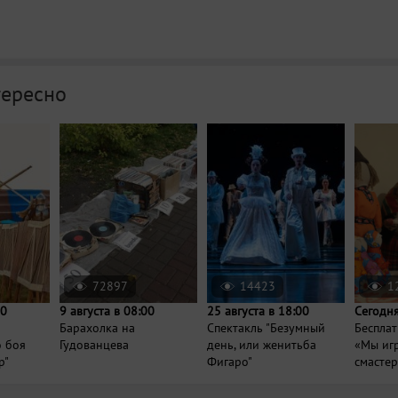
тересно
72897
14423
1
00
9 августа в 08:00
25 августа в 18:00
Сегодня
Барахолка на
Спектакль "Безумный
Бесплат
о боя
Гудованцева
день, или женитьба
«Мы иг
р"
Фигаро"
смасте