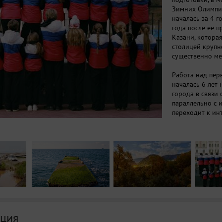
Зимних Олимпий
началась за 4 
года после ее п
Казани, котора
столицей крупн
существенно м
Работа над пер
началась 6 лет
города в связи
параллельно с 
переходит к ин
и времени. Вто
— снятая в пер
создание портр
«десантом» выс
символом новой
«Заповедник», —
нацелена разгл
через новый об
ландшафт и акт
создать образ 
ция