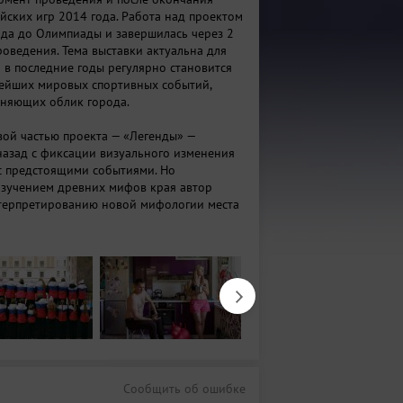
ских игр 2014 года. Работа над проектом
года до Олимпиады и завершилась через 2
роведения. Тема выставки актуальна для
я в последние годы регулярно становится
ейших мировых спортивных событий,
еняющих облик города.
вой частью проекта — «Легенды» —
 назад с фиксации визуального изменения
 с предстоящими событиями. Но
изучением древних мифов края автор
терпретированию новой мифологии места
рая часть проекта — «Паспорт болельщика»,
иод проведения Игр, направлена на
ета российского болельщика, который
адился на местности и стал тем самым
 русской идентичности. Третья часть —
 созданная спустя 2 года после Игр,
ядеть наследие современной идеологии
лик города, измененный человеком
уальные портреты местных жителей и
заповедной среды обитания человека.
Сообщить об ошибке