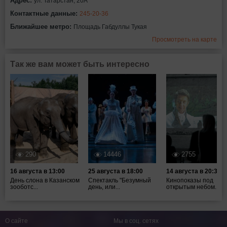
Адрес:
ул. Татарстан, 20А
Контактные данные:
245-20-36
Ближайшее метро:
Площадь Габдуллы Тукая
Просмотреть на карте
Так же вам может быть интересно
290
14446
2755
16 августа в 13:00
25 августа в 18:00
14 августа в 20:30
День слона в Казанском
Спектакль "Безумный
Кинопоказы под
зооботс...
день, или...
открытым небом...
О сайте
Мы в соц. сетях