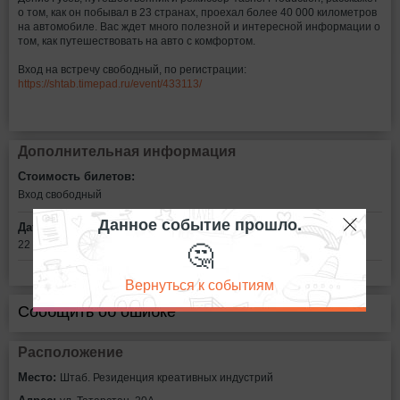
о том, как он побывал в 23 странах, проехал более 40 000 километров
на автомобиле. Вас ждет много полезной и интересной информации о
том, как путешествовать на авто с комфортом.
Вход на встречу свободный, по регистрации:
https://shtab.timepad.ru/event/433113/
Дополнительная информация
Стоимость билетов:
Вход свободный
Данное событие прошло.
Дата:
🤔
22 января в 17:00
Вернуться к событиям
Сообщить об ошибке
Расположение
Место:
Штаб. Резиденция креативных индустрий