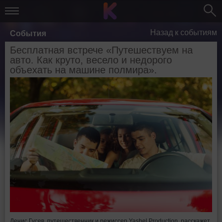
Назад к событиям
События
Бесплатная встрече «Путешествуем на
авто. Как круто, весело и недорого
объехать на машине полмира».
Денис Гусев, путешественник и режиссер Yashel Production, расскажет