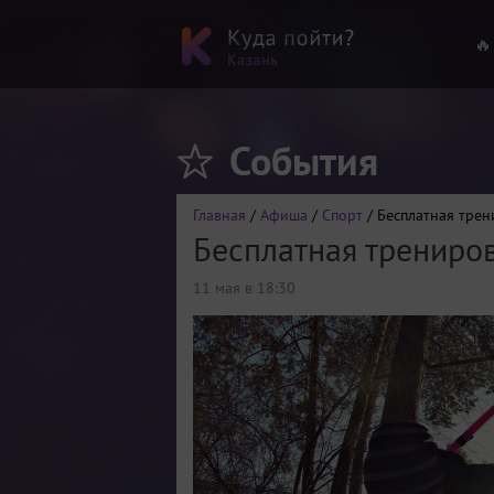
🔥
События
Главная
/
Афиша
/
Спорт
/ Бесплатная трен
Бесплатная трениро
11 мая в 18:30