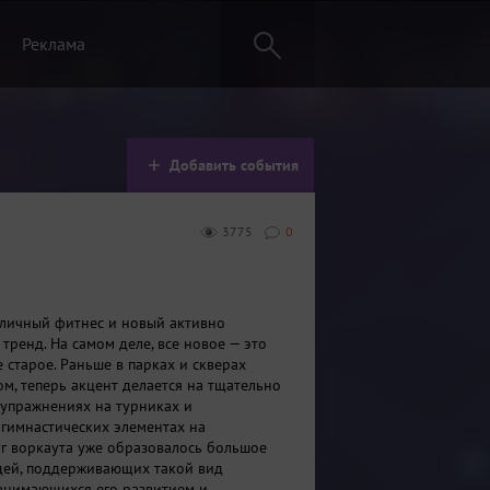
Реклама
Добавить события
3775
0
уличный фитнес и новый активно
тренд. На самом деле, все новое — это
 старое. Раньше в парках и скверах
ом, теперь акцент делается на тщательно
упражнениях на турниках и
гимнастических элементах на
уг воркаута уже образовалось большое
дей, поддерживающих такой вид
анимающихся его развитием и