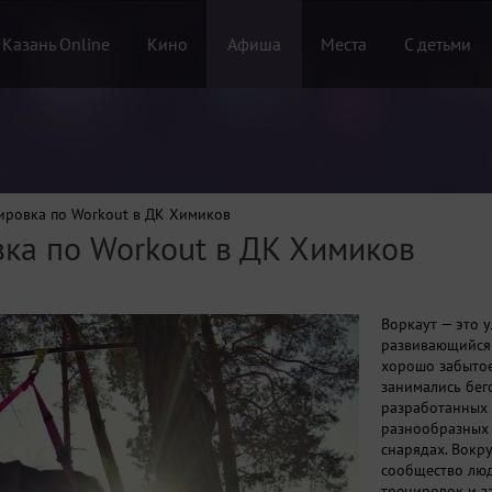
 Казань Online
Кино
Афиша
Места
С детьми
ировка по Workout в ДК Химиков
вка по Workout в ДК Химиков
Воркаут — это 
развивающийся 
хорошо забытое
занимались бег
разработанных 
разнообразных 
снарядах. Вокр
сообщество лю
тренировок и з