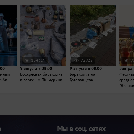
154319
72922
9
:00
9 августа в 08:00
9 августа в 08:00
Завтра 
умный
Воскресная барахолка
Барахолка на
Фестив
тьба
в парке им. Тинчурина
Гудованцева
средне
"Велики
е
Мы в соц. сетях