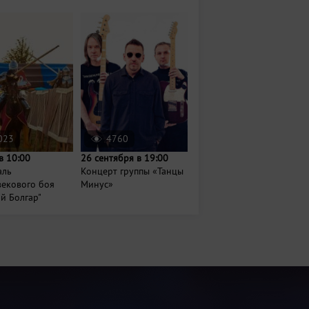
023
4760
в 10:00
26 сентября в 19:00
аль
Концерт группы «Танцы
векового боя
Минус»
й Болгар"