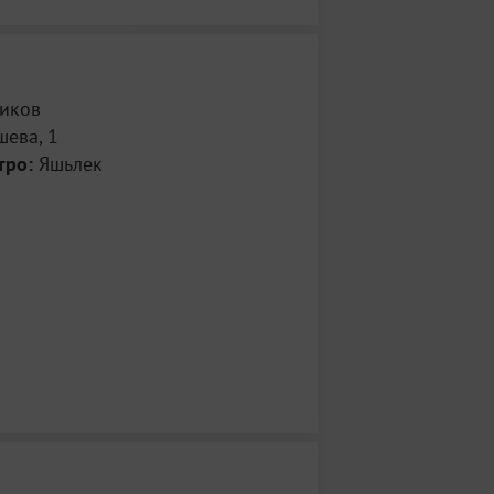
иков
шева, 1
тро:
Яшьлек