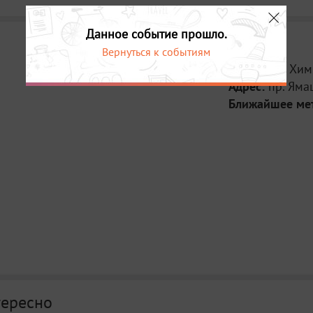
Данное событие прошло.
Вернуться к событиям
Место:
ДК Хим
Адрес:
пр. Яма
Ближайшее ме
тересно