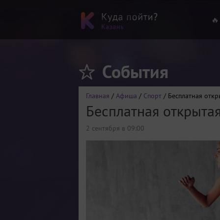
🔥
События
Главная
/
Афиша
/
Спорт
/ Бесплатная отк
Бесплатная открыта
2 сентября в 09:00