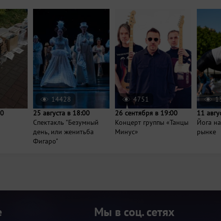
14428
4751
1
00
25 августа в 18:00
26 сентября в 19:00
11 авгу
Спектакль "Безумный
Концерт группы «Танцы
Йога н
день, или женитьба
Минус»
рынке
Фигаро"
е
Мы в соц. сетях