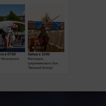
367
8963
ста в 07:00
Завтра в 10:00
а Московском
Фестиваль
средневекового боя
"Великий Болгар"