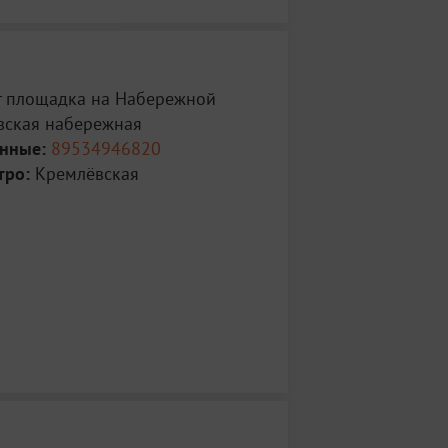
т площадка на Набережной
ская набережная
анные:
89534946820
тро:
Кремлёвская