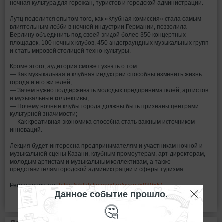
ночная культура для горожан, туристов и городской администрации.
Лутц поделится опытом того, как «Клубная комиссия» стала самым
влиятельным лобби в ночной индустрии Германии, позволила
Берлину объединить под своей эгидой более 350 концертных
площадок, 100 ночных клубов, 450 андеграундных музыкальных групп
и стать мировой столицей техно-культуры.
Кроме этого, аудитория сможет узнать о том:
— Как музыкальная и клубная индустрии способны изменить жизнь
города и его жителей;
— Зачем нужно поддерживать молодых предпринимателей, артистов
и музыкальные коллективы;
— Почему ночные клубы города должны быть признаны центрами
культурной значимости;
— Как креативная экономика способна стать важным источником
инноваций.
Лекция будет интересна предпринимателям и участникам ночной и
музыкальной сцены Казани, клубным промоутерам, арт-директорам,
молодым артистам и музыкальным коллективам, а также
представителям городской администрации и сферы туризма.
Регистрация тут:
https://shtab.timepad.ru/event/588955/
Данное событие прошло.
🤔