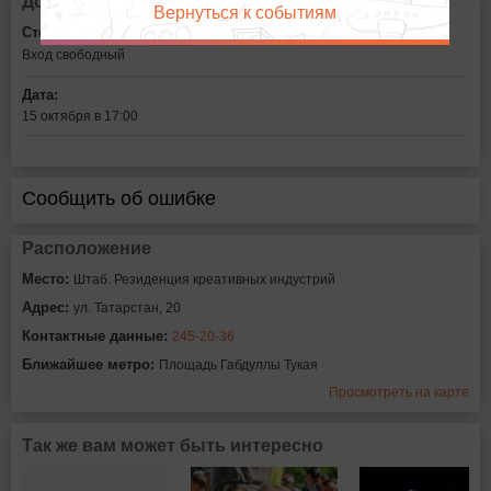
Дополнительная информация
Вернуться к событиям
Стоимость билетов:
Вход свободный
Дата:
15 октября в 17:00
Сообщить об ошибке
Расположение
Место:
Штаб. Резиденция креативных индустрий
Адрес:
ул. Татарстан, 20
Контактные данные:
245-20-36
Ближайшее метро:
Площадь Габдуллы Тукая
Просмотреть на карте
Так же вам может быть интересно