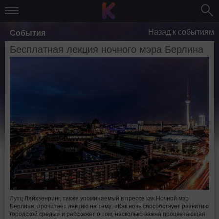
Назад к событиям
События
Бесплатная лекция ночного мэра Берлина
Лутц Ляйхзенринг, также упоминаемый в прессе как Ночной мэр
Берлина, прочитает лекцию на тему: «Как ночь способствует развитию
городской среды» и расскажет о том, насколько важна процветающая