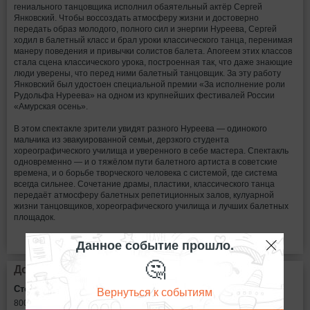
гениального танцовщика исполнил обаятельный актёр Сергей
Янковский. Чтобы воссоздать атмосферу жизни и достоверно
передать образ молодого, полного сил и энергии Нуреева, Сергей
ходил в балетный класс и брал уроки классического танца, перенимая
манеру поведения и привычки солистов балета. Апогеем этих классов
стала сцена классического урока, построенная так, что даже знающие
люди уверены, что перед ними балетный танцовщик. За эту работу
Янковский был удостоен специальной премии «За исполнение роли
Рудольфа Нуреева» на одном из крупнейших фестивалей России
«Амурская осень».
В этом спектакле зрители увидят разного Нуреева — одинокого
мальчика из эвакуированной семьи, дерзкого студента
хореографического училища и уверенного в себе мастера. Спектакль
одновременно — и о тяжёлом пути балетного артиста в советские
времена, и о борьбе творческого человека с системой, где система
всегда сильнее. Сочетание драмы, пластики, классического танца
передаёт атмосферу балетных репетиционных залов, кулуарной
жизни танцовщиков, хореографического училища и лучших балетных
площадок.
Данное событие прошло.
🤔
Дополнительная информация
Стоимость билетов:
Вернуться к событиям
800 - 2000
рублей