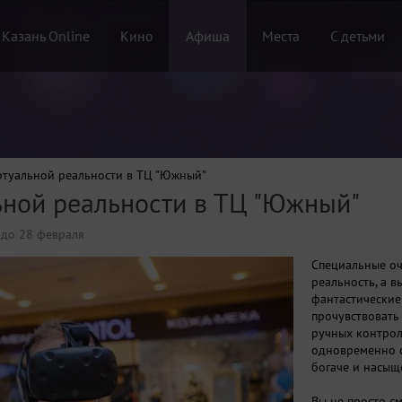
 Казань Online
Кино
Афиша
Места
С детьми
ртуальной реальности в ТЦ "Южный"
ьной реальности в ТЦ "Южный"
 до 28 февраля
Специальные оч
реальность, а в
фантастические
прочувствовать
ручных контрол
одновременно с
богаче и насыщ
Вы не просто с