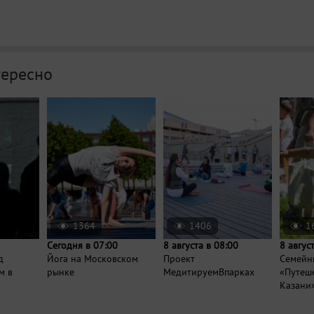
тересно
1364
1406
1
Сегодня в 07:00
8 августа в 08:00
8 авгус
д
Йога на Московском
Проект
Семейн
м в
рынке
МедитируемВпарках
«Путеше
Казани