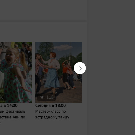
66
115
1375
та в 14:00
Сегодня в 18:00
18 августа в 18:30
ый фестиваль
Мастер-класс по
Зумба по-татарски
ствие Ави по
эстрадному танцу
»