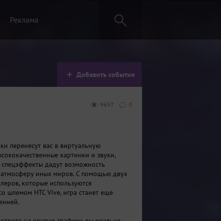
Реклама
Добавить события
9657
0
ки перенесут вас в виртуальную
ысококачественные картинки и звуки,
 спецэффекты дадут возможность
 атмосферу иных миров. С помощью двух
леров, которые используются
о шлемом HTC Vive, игра станет еще
енней.
мотрите на крутую графику, вы реально