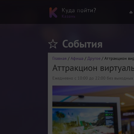
🔥
События
Главная
/
Афиша
/
Другое
/ Аттракцион ви
Аттракцион виртуал
Ежедневно с 10:00 до 22:00 без выходных