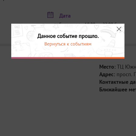
Дата
Ежедневно с 10:00 до 22:00 без
выходных до 28 февраля
Данное событие прошло.
Вернуться к событиям
Место:
ТЦ Юж
Адрес:
просп. 
Контактные д
Ближайшее ме