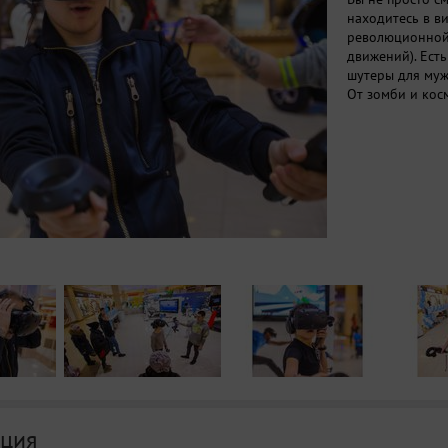
находитесь в в
революционной 
движений). Есть
шутеры для муж
От зомби и кос
ция