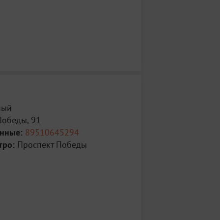
ный
Победы, 91
анные:
89510645294
тро:
Проспект Победы