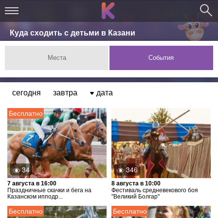
Куда сходить с детьми в Казани
Места
События
сегодня
завтра
дата
Бесплатно
34
346
7 августа в 16:00
8 августа в 10:00
Праздничные скачки и бега на
Фестиваль средневекового боя
Казанском ипподр...
"Великий Болгар"
Бесплатно
Бесплатно