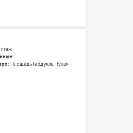
митаж
нные:
тро:
Площадь Габдуллы Тукая