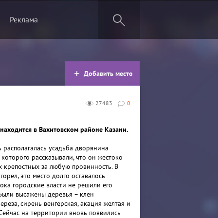
Реклама
Добавить место
27483
0
находится в Вахитовском районе Казани.
сь располагалась усадьба дворянина
 которого рассказывали, что он жестоко
х крепостных за любую провинность. В
горел, это место долго оставалось
ока городские власти не решили его
 Были высажены деревья – клен
ереза, сирень венгерская, акация желтая и
 Сейчас на территории вновь появились