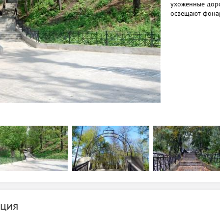
ухоженные доро
освещают фонари
ция