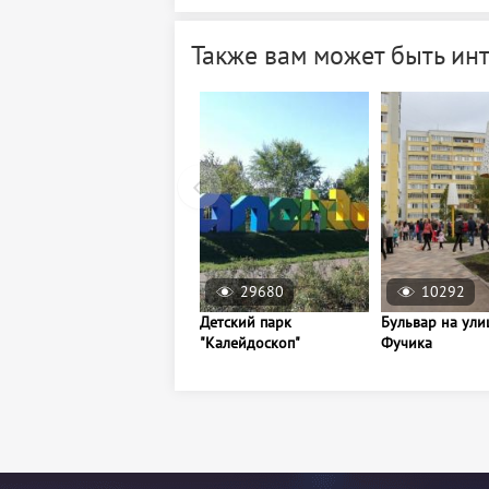
Также вам может быть ин
29680
10292
Детский парк
Бульвар на ули
"Калейдоскоп"
Фучика