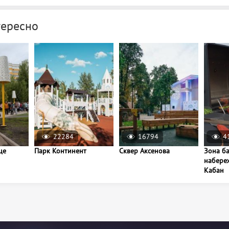
тересно
22284
16794
4
це
Парк Континент
Сквер Аксенова
Зона б
набере
Кабан