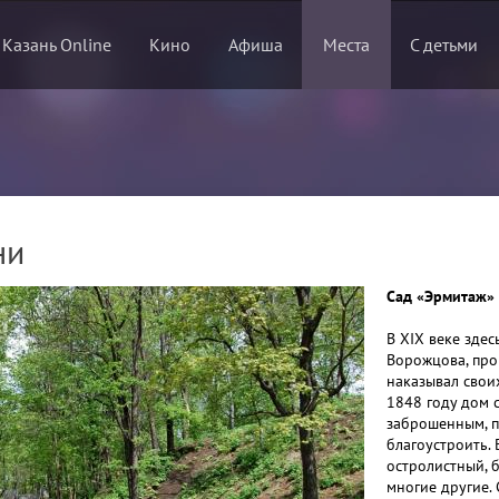
 Казань Online
Кино
Афиша
Места
С детьми
ни
Сад «Эрмитаж» 
В XIX веке зде
Ворожцова, про
наказывал свои
1848 году дом с
заброшенным, п
благоустроить.
остролистный, б
многие другие.