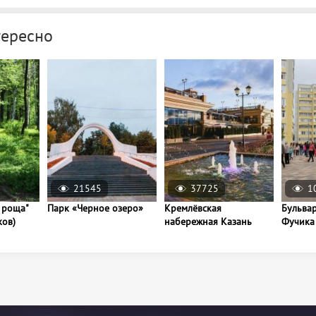
тересно
21545
37725
1
 роща"
Парк «Черное озеро»
Кремлёвская
Бульвар
ков)
набережная Казань
Фучика