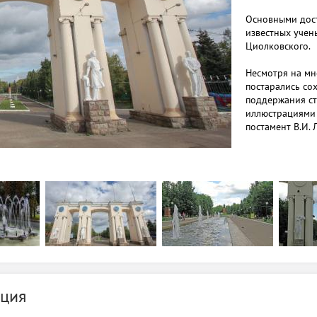
Основными дос
известных учен
Циолковского.
Несмотря на мн
постарались со
поддержания ст
иллюстрациями 
постамент В.И. 
Парк культуры 
одним из любим
ция