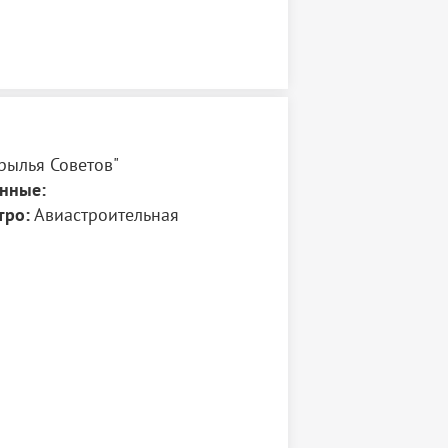
рылья Советов"
нные:
тро:
Авиастроительная