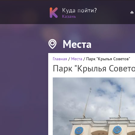
🔥
Места
Главная
/
Места
/ Парк "Крылья Советов"
Парк "Крылья Совето