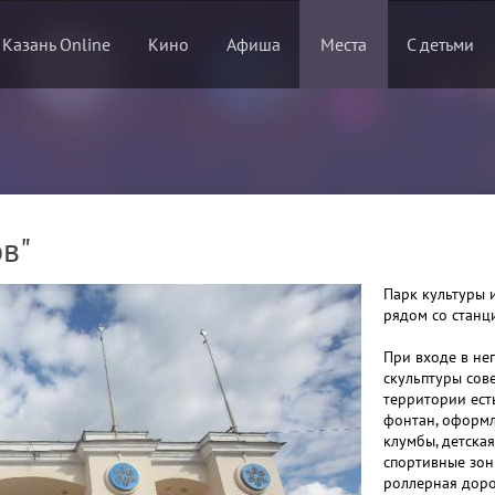
 Казань Online
Кино
Афиша
Места
С детьми
в"
Парк культуры 
рядом со станц
При входе в не
скульптуры сов
территории ест
фонтан, оформл
клумбы, детска
спортивные зон
роллерная доро