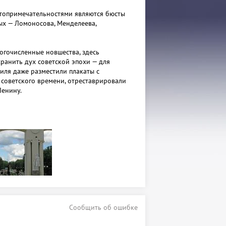
топримечательностями являются бюсты
ых — Ломоносова, Менделеева,
огочисленные новшества, здесь
хранить дух советской эпохи — для
иля даже разместили плакаты с
советского времени, отреставрировали
Ленину.
и отдыха «Крылья Советов» является
ых мест семейного отдыха.
Сообщить об ошибке