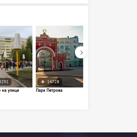
0291
14728
16794
 на улице
Парк Петрова
Сквер Аксенова