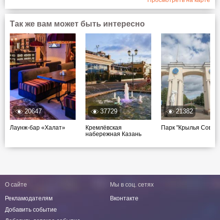
Так же вам может быть интересно
20647
37729
21382
Лаунж-бар «Халат»
Кремлёвская
Парк "Крылья Совет
набережная Казань
О сайте
Мы в соц. сетях
Рекламодателям
Вконтакте
Добавить событие