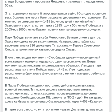
улицы Бондаренко и проспекта Ямашева, и занимает площадь около
50 га.
Эта территория начала благоустраиваться ещё с 70-х годов прошлого
века: болотистые места были засажены деревьями и кустарниками. Их
количество символично — 1418 (по числу дней и ночей войны).
Завершили строительство парка в 1995 году, к 50-летию Победы, а в
2005-м, к 1000-летию Казани, повели капитальную реконструкцию.
Парк Победы включает в себя Мемориал с Вечным огнем в центре.
Здесь молодежь несет вахту памяти. На мраморных табличках
высечены имена 236 уроженцев Татарстана — Героев Советского
Союза, а также полных кавалеров ордена Славы.
В комплекс входит монумент «Скорбящая вдова» — посвященный
всем женам и матерям, ждавших с фронта своих мужчин. Вокруг
монумента расположены пирамидальные обелиски. У входа в парк
располагается стела Победы высотой 42 м. У ее подножья
расположены бронзовые фигуры воина с мечом и матери с ребенком
на руках.
В Парке Победы находится постоянно действующая выставка
военной техники. Тут можно увидеть танки, противотанковую
артиллерию, вертолеты, самолеты, произведенные казанскими
заводами (бомбардировщик ПЕ, самолеты ПО-2 и др.). Не так давно
здесь же была установлена рубка подводной лодки К-403 «Казань».
В парке есть озеро, но купаться в нем нельзя. Доступны другие виды