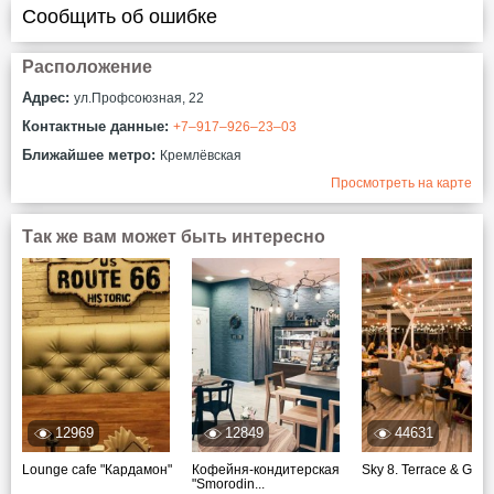
Сообщить об ошибке
Расположение
Адрес:
ул.Профсоюзная, 22
Контактные данные:
+7‒917‒926‒23‒03
Ближайшее метро:
Кремлёвская
Просмотреть на карте
Так же вам может быть интересно
12969
12849
44631
Lounge cafe "Кардамон"
Кофейня-кондитерская
Sky 8. Terrace & Grill
"Smorodin...