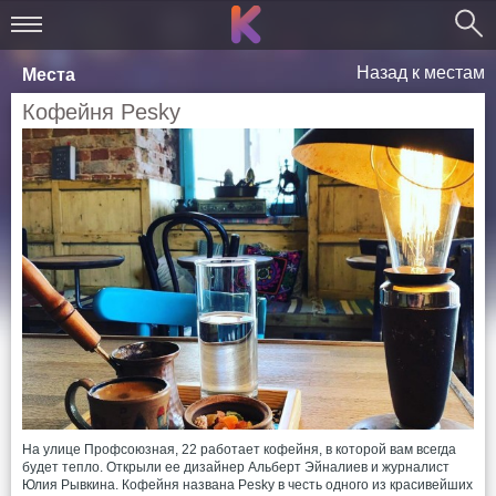
Назад к местам
Места
Кофейня Pеsky
На улице Профсоюзная, 22 работает кофейня, в которой вам всегда
будет тепло. Открыли ее дизайнер Альберт Эйналиев и журналист
Юлия Рывкина. Кофейня названа Pesky в честь одного из красивейших