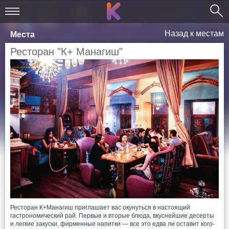
Назад к местам
Места
Ресторан "К+ Манагиш"
Ресторан К+Манагиш приглашает вас окунуться в настоящий
гастрономический рай. Первые и вторые блюда, вкуснейшие десерты
и легкие закуски, фирменные напитки — все это едва ли оставит кого-