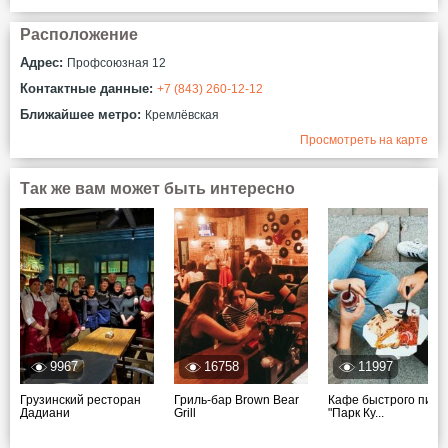
Расположение
Адрес:
Профсоюзная 12
Контактные данные:
+7 (843) 260-12-12
Ближайшее метро:
Кремлёвская
Просмотреть на карте
Так же вам может быть интересно
9967
16758
11997
Грузинский ресторан
Гриль-бар Brown Bear
Кафе быстрого пита
Дадиани
Grill
"Парк Ку...