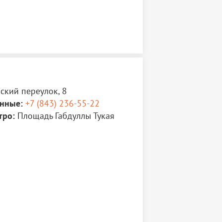
имии", где отражена преемственность
ная с основателей научного направления
а, до наших дней
я бесплатное, по предварительной записи
6-55-22
ский переулок, 8
нные:
+7 (843) 236-55-22
тро:
Площадь Габдуллы Тукая