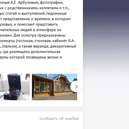
анные А.Е .Арбузовым, фотографии,
х с родственниками, коллегами и т.п.,
ых статей и выступлений, подлинные
 представление о времени, в котором
узовых, и помогают представить
чательных людей в атмосфере их
новки. Для осмотра предназначены
мнаты (гостиная, столовая, кабинет Б.А.
, спальня), а также веранда, декоративный
а, где размещена дополнительная
зделы которой посвящены жизни и
Е. и Б.А. Арбузовых.
я сформирована по персоналиям: А.Е.
й сын Б.А. Арбузов, младший сын Ю.А.
.А. Арбузова, К.Л. Мюфке, известный
другие ближайшие родственники и ученые.
 у посетителей вызывают сами личности
узовых, их человеческие качества и
ратурные и музыкальные интересы,
ересна также тема взаимоотношений с
дственниками и семейных традиций.
Сообщить об ошибке
тавлен раздел "Казань - колыбель русской