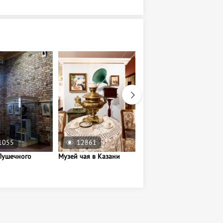
1055
12861
20641
Пушечного
Музей чая в Казани
Лаунж-бар «Халат»