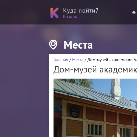
🔥
Места
Главная
/
Места
/ Дом-музей академиков А.Е
Дом-музей академико