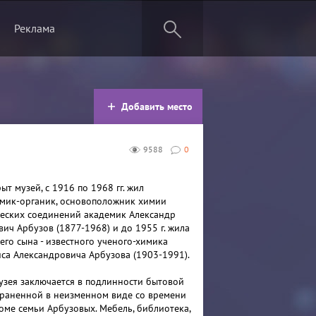
Реклама
Добавить место
9588
0
рыт музей, с 1916 по 1968 гг. жил
мик-органик, основоположник химии
еских соединений академик Александр
ич Арбузов (1877-1968) и до 1955 г. жила
его сына - известного ученого-химика
са Александровича Арбузова (1903-1991).
узея заключается в подлинности бытовой
храненной в неизменном виде со времени
оме семьи Арбузовых. Мебель, библиотека,