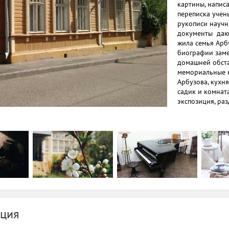
картины, напис
переписка учены
рукописи научн
документы дают
жила семья Арб
биографии заме
домашней обста
мемориальные ко
Арбузова, кухня
садик и комнат
экспозиция, ра
деятельности А.
Коллекция музе
Арбузов, старши
Арбузов, дочь И
архитектор, и 
Особый интерес
академиков Арб
привычки, лите
увлечения. Инт
ближайшими ро
ция
Отдельно предс