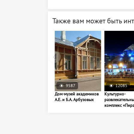
Также вам может быть ин
9587
12085
Дом-музей академиков
Культурно-
А.Е. и Б.А. Арбузовых
развлекательн
комплекс «Пир