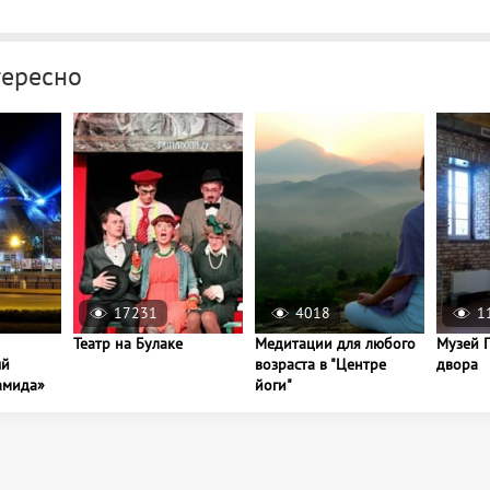
тересно
17231
4018
1
Театр на Булаке
Медитации для любого
Музей 
ый
возраста в "Центре
двора
амида»
йоги"