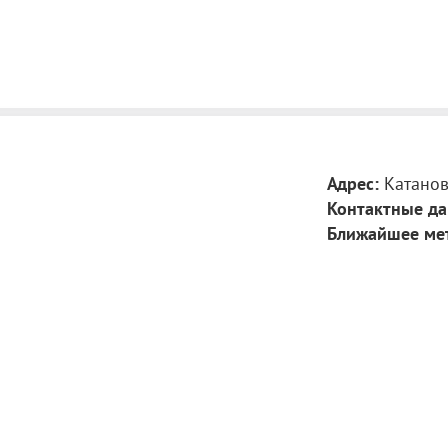
органической х
традиций, начи
Зинина и Клаус
Посещение музе
по тел. (843)23
Адрес:
Катанов
Контактные да
Ближайшее ме