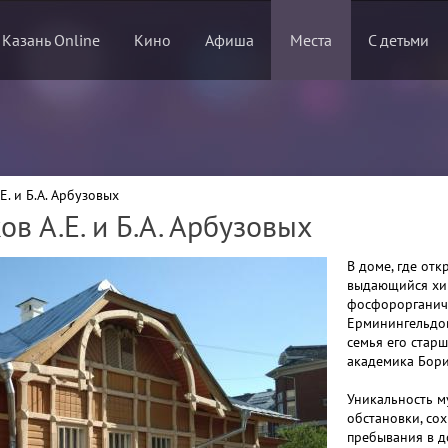
 Казань Online
Кино
Афиша
Места
С детьми
. и Б.А. Арбузовых
в А.Е. и Б.А. Арбузовых
В доме, где отк
выдающийся хи
фосфорорганич
Ерминингельдов
семья его старш
академика Бори
Уникальность м
обстановки, со
пребывания в д