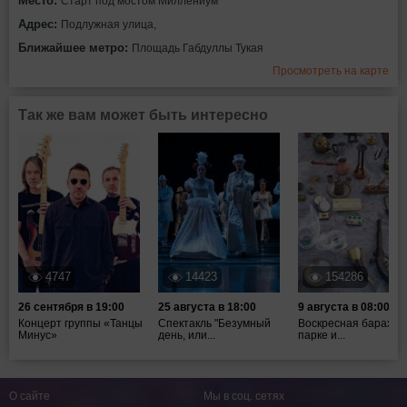
Место:
Старт под мостом Миллениум
Адрес:
Подлужная улица,
Ближайшее метро:
Площадь Габдуллы Тукая
Просмотреть на карте
Так же вам может быть интересно
4747
14423
154286
26 сентября в 19:00
25 августа в 18:00
9 августа в 08:00
Концерт группы «Танцы
Спектакль "Безумный
Воскресная барахол
Минус»
день, или...
парке и...
О сайте
Мы в соц. сетях