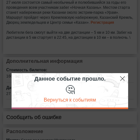
27 июля состоится самый необычный и полюбившийся за годы его
проведения всем участникам забег «Ночная Казань». Местом старта
станет набережная реки Казанки около экстрим-парка «Урам».
Маршрут пройдет через Кремлевскую набережную, Казанский Кремль,
Дворец земледельцев и Центр семьи «Казан».
Регистрация
Любители бега смогут выйти на две дистанции – 5 км и 10 км. Забег на
дистанции в 5 км стартует в 22:45, на дистанции в 10 км – в полночь. \
Дополнительная информация
Стоимость билетов:
1600 - 2100
рублей
Данное событие прошло.
🤔
Дата:
27 июля в 22:45
Вернуться к событиям
Сообщить об ошибке
Расположение