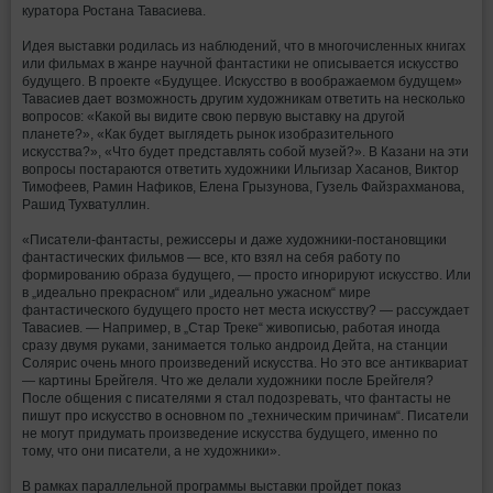
куратора Ростана Тавасиева.
Идея выставки родилась из наблюдений, что в многочисленных книгах
или фильмах в жанре научной фантастики не описывается искусство
будущего. В проекте «Будущее. Искусство в воображаемом будущем»
Тавасиев дает возможность другим художникам ответить на несколько
вопросов: «Какой вы видите свою первую выставку на другой
планете?», «Как будет выглядеть рынок изобразительного
искусства?», «Что будет представлять собой музей?». В Казани на эти
вопросы постараются ответить художники Ильгизар Хасанов, Виктор
Тимофеев, Рамин Нафиков, Елена Грызунова, Гузель Файзрахманова,
Рашид Тухватуллин.
«Писатели-фантасты, режиссеры и даже художники-постановщики
фантастических фильмов — все, кто взял на себя работу по
формированию образа будущего, — просто игнорируют искусство. Или
в „идеально прекрасном“ или „идеально ужасном“ мире
фантастического будущего просто нет места искусству? — рассуждает
Тавасиев. — Например, в „Стар Треке“ живописью, работая иногда
сразу двумя руками, занимается только андроид Дейта, на станции
Солярис очень много произведений искусства. Но это все антиквариат
— картины Брейгеля. Что же делали художники после Брейгеля?
После общения с писателями я стал подозревать, что фантасты не
пишут про искусство в основном по „техническим причинам“. Писатели
не могут придумать произведение искусства будущего, именно по
тому, что они писатели, а не художники».
В рамках параллельной программы выставки пройдет показ