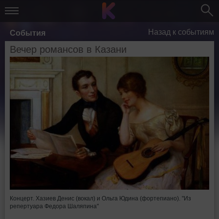
Назад к событиям
События
Вечер романсов в Казани
Концерт. Хазиев Денис (вокал) и Ольга Юдина (фортепиано). "Из
репертуара Федора Шаляпина"