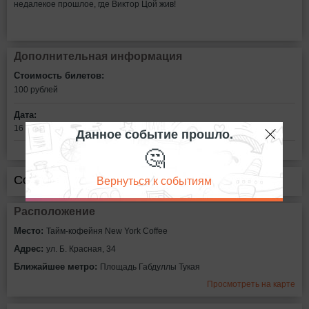
недалекое прошлое, где Виктор Цой жив!
Дополнительная информация
Стоимость билетов:
100
рублей
Дата:
16 марта в 19:00
Данное событие прошло.
🤔
Вернуться к событиям
Сообщить об ошибке
Расположение
Место:
Тайм-кофейня New York Coffee
Адрес:
ул. Б. Красная, 34
Ближайшее метро:
Площадь Габдуллы Тукая
Просмотреть на карте