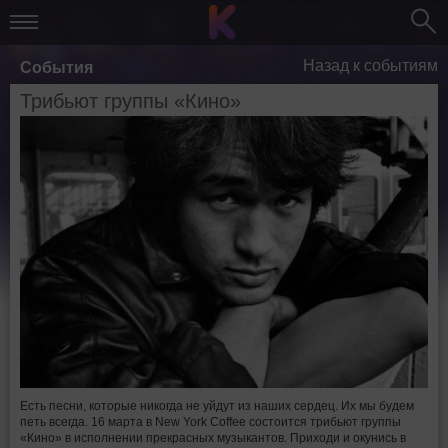
Назад к событиям
События
Трибьют группы «Кино»
Есть песни, которые никогда не уйдут из наших сердец. Их мы будем
петь всегда. 16 марта в New York Coffee состоится трибьют группы
«Кино» в исполнении прекрасных музыкантов. Приходи и окунись в