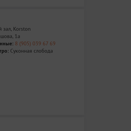
 зал, Korston
ршова, 1а
анные:
8 (905) 039 67 69
тро:
Суконная слобода