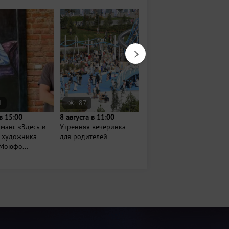
1
87
1401
в 15:00
8 августа в 11:00
8 августа в 08:00
манс «Здесь и
Утренняя вечеринка
Проект
» художника
для родителей
МедитируемВпарках
Моюфо...