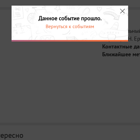
Данное событие прошло.
Вернуться к событиям
Место:
Бальный
Адрес:
ул. Н. Е
Контактные д
Ближайшее ме
тересно