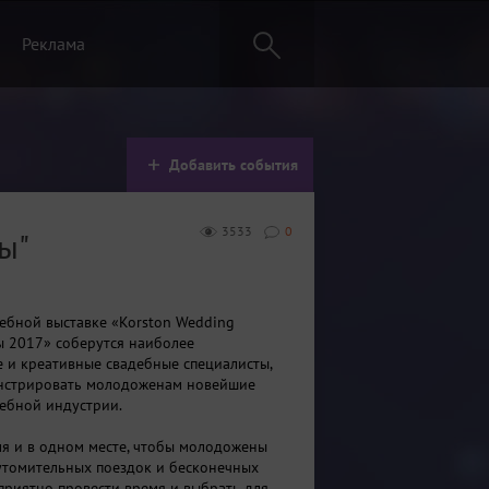
Реклама
Добавить события
3533
0
ы"
дебной выставке «Korston Wedding
 2017» соберутся наиболее
 и креативные свадебные специалисты,
нстрировать молодоженам новейшие
ебной индустрии.
мя и в одном месте, чтобы молодожены
утомительных поездок и бесконечных
 приятно провести время и выбрать для