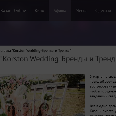
 Казань Online
Кино
Афиша
Места
С детьми
ставка "Korston Wedding-Бренды и Тренды"
 "Korston Wedding-Бренды и Тренд
5 марта на сва
Тренды&Бренды
востребованные
чтобы продемо
тенденции свад
Всё в одно вре
Казани вместо 
поисков, могли