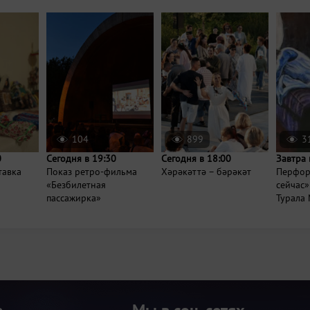
104
899
3
0
Сегодня в 19:30
Сегодня в 18:00
Завтра 
тавка
Показ ретро-фильма
Хәрәкәттә – бәрәкәт
Перфор
«Безбилетная
сейчас
пассажирка»
Турала 