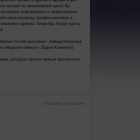
всё лучшее по приемлемой цене! Вы
о полезной информации о современных
рете свою команду профессионалов и
тильными идеями. Также Вас будут ждать
ы!
шенных гостей выставки - победительница
и звёздная невеста - Дарья Канануха.
авка, которую просто нельзя пропустить!
Сообщить об ошибке