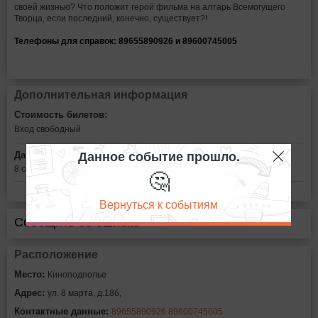
своей жизнью? Что положит герой фильма на алтарь Всемогущего
Творца, если последний, конечно, существует?!
Телефоны для справок: 89655890926 и 89600745005
Дополнительная информация
Стоимость билетов:
Вход свободный
Данное событие прошло.
Дата:
8 сентября в 13:00
🤔
Вернуться к событиям
Сообщить об ошибке
Расположение
Место:
Киноподполье
Адрес:
ул. 8 марта, д.18б,
Контактные данные:
89655890926 89600745005