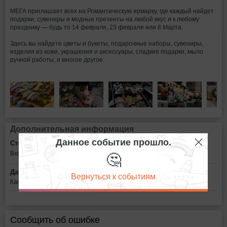
МЕГА приглашает всех на Романтическую ярмарку, где каждый найдет
подарки, сувениры и модные презенты на любой вкус и к любому
празднику — будь то 14 февраля, 23 февраля или 8 Марта.
Здесь вы найдете цветы и букеты, подарочные наборы, сувениры,
изделия из кожи, украшения и аксессуары, сладкие подарки, мыло
ручной работы, и многое другое.
Дополнительная информация
Данное событие прошло.
Стоимость билетов:
🤔
Вход свободный
Дата:
Вернуться к событиям
Каждый день с 10:00 до 22:00 по 10 марта
Сообщить об ошибке