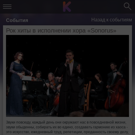
Назад к событиям
События
Рок хиты в исполнении хора «Sonorus»
Звуки повсюду, каждый день они окружают нас в повседневной жизни,
звуки обыденны, собирать их во едино, создавать гармонию из хаоса -
это искусство, ежедневный труд, репетиции, преданность своему делу,