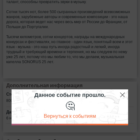
талант, способны превратить звуки в музыку.
Сотни тысяч нот, более 500 сыгранных произведений всевозможных
жанров, зарубежные авторы и современные композиции - это наша
дорога, которая ведет нас через весь мир от России до Франции, от
Польши до Португалии.
Тысячи километров, сотни концертов, награды на международных
конкурсах и фестивалях, но главное - один язык, понятный всем и этот
язык - музыка - это наш путь иногда радостный и легкий, иногда
трудный и требующий времени и терпения, но мы следуем по нему
уже 25 лет, потому что мы любим то, что мы делаем, музыкальная
капелла SONORUS 25 лет.
Дополнительная информация
Данное событие прошло.
Стоимость билетов:
🤔
800 - 2600
рублей
Дата:
Вернуться к событиям
6 ноября в 19:00