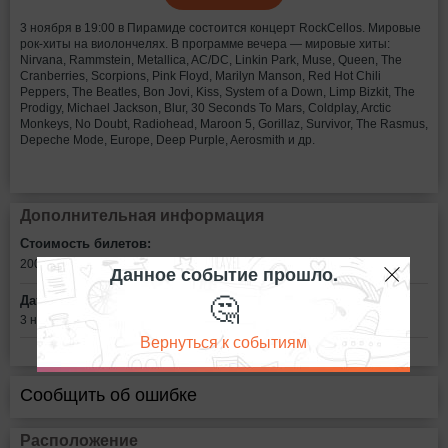
3 ноября в 19:00 в Пирамиде состоится концерт RockCellos. Мировые
рок-хиты на виолончелях. В программе вечера — мировые хиты:
Nirvana, Rammstein, Metallica, AC/DC, Linkin Park, Muse, Queen, The
Cranberries, Scorpions, Pink Floyd, Marilyn Manson, Red Hot Chili
Peppers, The Beatles, Bon Jovi, Kiss, System of a Down, Limp Bizkit, The
Prodigy, Michael Jackson, Blur, 30 Seconds To Mars, Coldplay, Arctic
Monkeys, No Doubt, Radiohead, Maroon 5, Gorillaz, Survivor, The Rasmus,
Depeche Mode, Europe, Deep Purple, Aerosmith и др.
Дополнительная информация
Стоимость билетов:
2000 - 3600
рублей
Данное событие прошло.
🤔
Дата:
3 ноября в 19:00
Вернуться к событиям
Сообщить об ошибке
Расположение