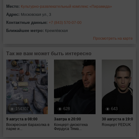
Место:
Культурно-развлекательный комплекс «Пирамида»
Адрес:
Московская ул., 3
Контактные данные:
+7 (843) 570-07-00
Ближайшее метро:
Кремлёвская
Просмотреть на карте
Так же вам может быть интересно
154307
628
643
9 августа в 08:00
Завтра в 20:00
30 августа в 19:00
Воскресная барахолка в
Концерт-дискотека
Rонцерт FEDUK
парке и...
Фирдуса Тяма...