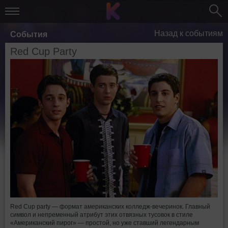
Назад к событиям
События
Red Cup Party
Red Cup party — формат американских колледж-вечеринок. Главный
символ и непременный атрибут этих отвязных тусовок в стиле
«Американский пирог» — простой, но уже ставший легендарным