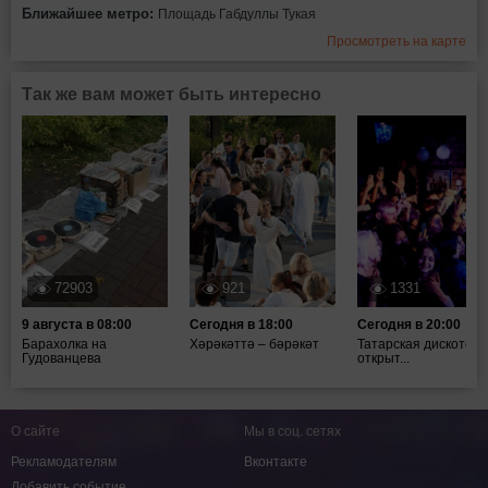
Ближайшее метро:
Площадь Габдуллы Тукая
Просмотреть на карте
Так же вам может быть интересно
72903
921
1331
9 августа в 08:00
Сегодня в 18:00
Сегодня в 20:00
Барахолка на
Хәрәкәттә – бәрәкәт
Татарская дискотека
Гудованцева
открыт...
О сайте
Мы в соц. сетях
Рекламодателям
Вконтакте
Добавить событие