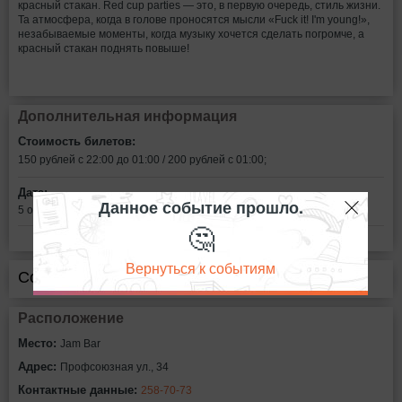
красный стакан. Red сup parties — это, в первую очередь, стиль жизни.
Та атмосфера, когда в голове проносятся мысли «Fuck it! I'm young!»,
незабываемые моменты, когда музыку хочется сделать погромче, а
красный стакан поднять повыше!
Дополнительная информация
Стоимость билетов:
150 рублей с 22:00 до 01:00 / 200 рублей с 01:00;
Дата:
Данное событие прошло.
5 октября в 22:00
🤔
Вернуться к событиям
Сообщить об ошибке
Расположение
Место:
Jam Bar
Адрес:
Профсоюзная ул., 34
Контактные данные:
258-70-73