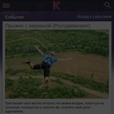
Назад к событиям
События
Прыжки с веревкой (Роупджампинг)
Приглашают всех весело потусить на свежем воздухе, погреться на
солнышке, пообщаться и, конечно же, получить свою долю
адреналина.