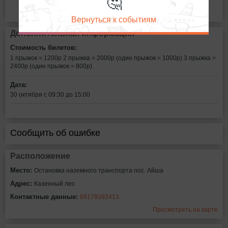
🤔
Вернуться к событиям
Дополнительная информация
Стоимость билетов:
1 прыжок = 1200р
2 прыжка = 2000р (один прыжок = 1000р)
3 прыжка =
2400р (один прыжок = 800р)
Дата:
30 октября с 09:30 до 15:00
Сообщить об ошибке
Расположение
Место:
Остановка наземного транспорта пос. Айша
Адрес:
Казенный лес
Контактные данные:
89179392413
Просмотреть на карте