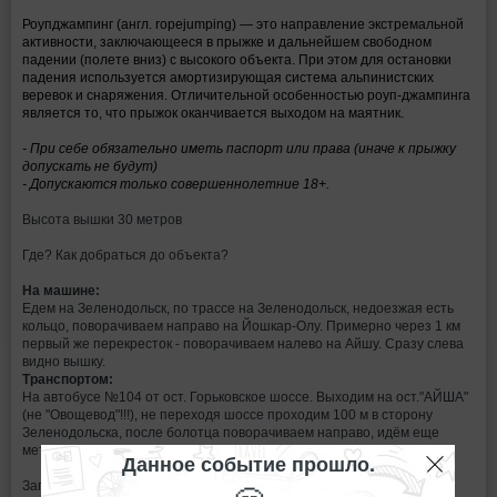
Роупджампинг (англ. ropejumping) — это направление экстремальной
активности, заключающееся в прыжке и дальнейшем свободном
падении (полете вниз) с высокого объекта. При этом для остановки
падения используется амортизирующая система альпинистских
веревок и снаряжения. Отличительной особенностью роуп-джампинга
является то, что прыжок оканчивается выходом на маятник.
- При себе обязательно иметь паспорт или права (иначе к прыжку
допускать не будут)
- Допускаются только совершеннолетние 18+.
Высота вышки 30 метров
Где? Как добраться до объекта?
На машине:
Едем на Зеленодольск, по трассе на Зеленодольск, недоезжая есть
кольцо, поворачиваем направо на Йошкар-Олу. Примерно через 1 км
первый же перекресток - поворачиваем налево на Айшу. Сразу слева
видно вышку.
Транспортом:
На автобусе №104 от ост. Горьковское шоссе. Выходим на ост."АЙША"
(не "Овощевод"!!!), не переходя шоссе проходим 100 м в сторону
Зеленодольска, после болотца поворачиваем направо, идём еще
метров 400 и видим вышку)
Данное событие прошло.
Запись по телефону: 89179392413