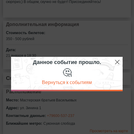
сюрприз;) В общем, скучно не будет! Присоединяйтесь!
Дополнительная информация
Стоимость билетов:
350 - 500
рублей
Дата:
21 января в 18:30
Данное событие прошло.
🤔
Сообщить об ошибке
Вернуться к событиям
Расположение
Место:
Мастерская братьев Васильевых
Адрес:
ул. Зинина 1
Контактные данные:
+79600-537-237
Ближайшее метро:
Суконная слобода
Просмотреть на карте