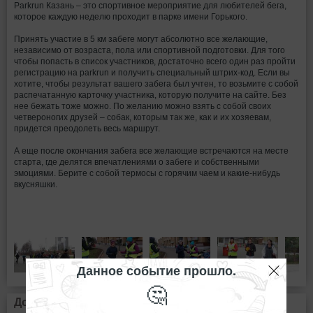
Parkrun Казань – это спортивное мероприятие для любителей бега,
которое каждую неделю проходит в парке имени Горького.
Принять участие в 5 км забеге могут абсолютно все желающие,
независимо от возраста, пола или спортивной подготовки. Для того
чтобы попасть в список участников, достаточно всего один раз пройти
регистрацию на parkrun и получить специальный штрих-код. Если вы
хотите, чтобы результат вашего забега был учтен, то возьмите с собой
распечатанную карточку участника, которую получите на сайте. Без
нее бежать тоже можно. По желанию можно взять с собой своих
четвероногих друзей – собак, которым так же, как и их хозяевам,
придется преодолеть весь маршрут.
А еще после окончания забега все желающие встречаются на месте
старта, где делятся впечатлениями о забеге и собственными
эмоциями. Берите с собой термосы с горячим чаем и какие-нибудь
вкусняшки.
Данное событие прошло.
🤔
Дополнительная информация