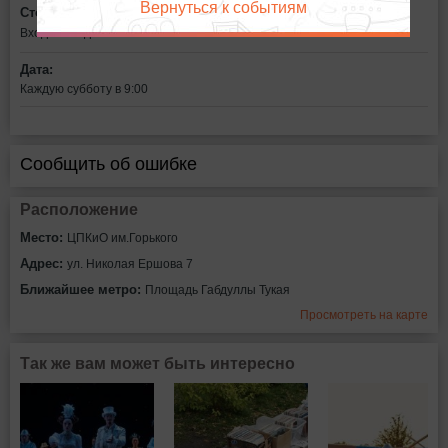
Вернуться к событиям
Стоимость билетов:
Вход свободный
Дата:
Каждую субботу в 9:00
Сообщить об ошибке
Расположение
Место:
ЦПКиО им.Горького
Адрес:
ул. Николая Ершова 7
Ближайшее метро:
Площадь Габдуллы Тукая
Просмотреть на карте
Так же вам может быть интересно