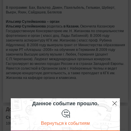
В программе: Бах, Вальтер, Дакен, Пахельбель, Гильман, Шуберт,
Вьерн, Яхин, Сайдашев, Белялов
Ильсияр Сулейманова – орган
Ильсияр Сулейманова
родилась
в Казани.
Окончила Казанскую
Государственную Консерваторию им. Н. Жиганова по специальностям
фортепиано и орган ( класс доц. Лады Лабзиной). В 2006 году
закончила аспирантуру КГК им. Жиганова ( класс проф. Рубина
Абдуллина). В 2008 году выиграла грант от Министерства образования
и науки РТ «Алгарыш -2008» на обучение в Германии.В 2009 году
закончила Высшую школу музыки г. Любек, Германия (доцент
С.П.Черепанов). Лауреат международных органных конкурсов.
Гастролирует во многих городах России и в странах Западной Европы.
Явяется солисткой в Органном зале г. Набережные Челны и ведет
активную концертную деятельность, а также преподает в КГК им.
Жиганова на кафедре органа и клавесина.
Данное событие прошло.
🤔
Дополнительная информация
Стоимость билетов:
Вернуться к событиям
100 - 150
рублей