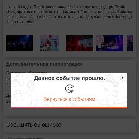
Что тебя ждёт: Приготовили много всего: танцовщицы go-go, Twerk
show, диджеи и главное все аттракционы. Так что можешь расслабится
не только на танцполе, но и покатать шары в боулинге или в бильярде.
Выбор за тобой!
Дополнительная информация
Стоимость билетов:
Данное событие прошло.
Вход по студенческому, даже заочному, будет свободным с 21:00 до
🤔
22:00, после - 150 рублей.
Дата:
Вернуться к событиям
26 мая в 21:00
Сообщить об ошибке
Расположение