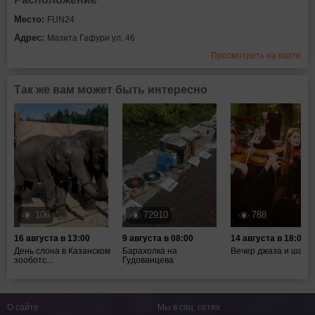
Место:
FUN24
Адрес:
Мазита Гафури ул. 46
Просмотреть на карте
Так же вам может быть интересно
106
72910
788
16 августа в 13:00
9 августа в 08:00
14 августа в 18:00
День слона в Казанском
Барахолка на
Вечер джаза и шахм
зооботс...
Гудованцева
О сайте
Мы в соц. сетях