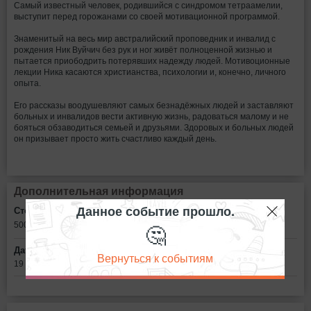
Самый известный человек, родившийся с синдромом тетраамелии,
выступит перед горожанами со своей мотивационной программой.
Знаменитый на весь мир австралийский проповедник и инвалид с
рождения Ник Вуйчич без рук и ног живёт полноценной жизнью и
пытается приободрить потерявших надежду людей. Мотивоционные
лекции Ника касаются христианства, психологии и, конечно, личного
опыта.
Его рассказы воодушевляют самых безнадёжных людей и заставляют
больных и инвалидов вести активную жизнь, радоваться малому и не
бояться обзаводиться семьей и друзьями. Здоровых и больных людей
он призывает просто жить счастливо каждый день.
Дополнительная информация
Данное событие прошло.
Стоимость билетов:
🤔
500 - 5000
рублей
Дата:
Вернуться к событиям
19 ноября в 18:00