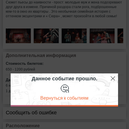
Сюжет пьесы до наивности - прост: молодые муж и жена подозревают
друг друга в измене. Причиной раздора стали рога, подброшенные
кем-то в окно их квартиры . Это необычная семейная история c
оттенком эксцентрики и « Сюра» , может произойти в любой семье!
Дополнительная информация
Стоимость билетов:
650 - 1200
рублей
Данное событие прошло.
Дата:
🤔
6 ноября в 14:00
1 декабря в 14:00
Вернуться к событиям
Сообщить об ошибке
Расположение