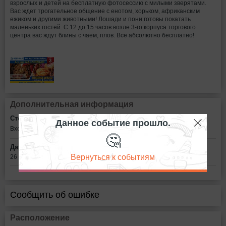
взрослых и детей на бесплатную фотосессию с милыми зверятами.
Вас ждет трогательное общение с енотом, хорьком, африканским
ежиком и другими животными! Лошади и пони готовы покатать
маленьких гостей. С 12 до 15 часов возле 3-го корпуса торгового
центра вас ждут блины с чаем, плов. Все абсолютно бесплатно!
Дополнительная информация
Стоимость билетов:
Данное событие прошло.
Вход свободный
🤔
Дата:
Вернуться к событиям
26 февраля в 11:00
Сообщить об ошибке
Расположение