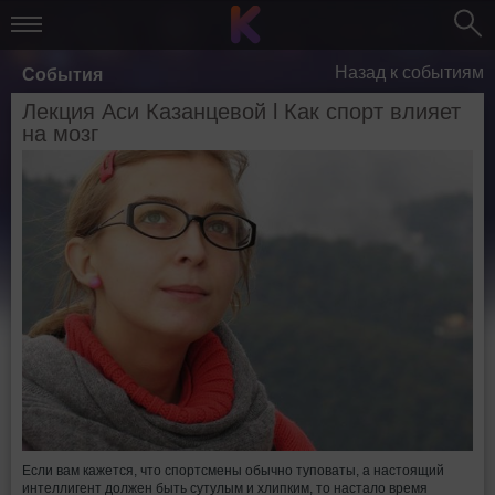
Назад к событиям
События
Лекция Аси Казанцевой l Как спорт влияет
на мозг
Если вам кажется, что спортсмены обычно туповаты, а настоящий
интеллигент должен быть сутулым и хлипким, то настало время