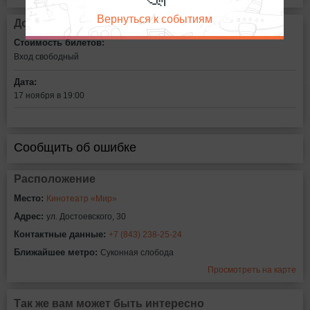
Вернуться к событиям
Дополнительная информация
Стоимость билетов:
Вход свободный
Дата:
17 ноября в 19:00
Сообщить об ошибке
Расположение
Место:
Кинотеатр «Мир»
Адрес:
ул. Достоевского, 30
Контактные данные:
+7 (843) 238-25-24
Ближайшее метро:
Суконная слобода
Просмотреть на карте
Так же вам может быть интересно