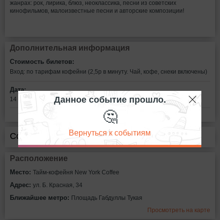
жанрах: рок, лирика, блюз, неоклассика, песни из советских
кинофильмов, малоизвестные песни и авторские композиции!
Дополнительная информация
Стоимость билетов:
Вход: по тарифам кофейни (2,5р в минуту. Чай, кофе, снеки включены)
Дата:
Данное событие прошло.
14 января в 20:00
🤔
Вернуться к событиям
Сообщить об ошибке
Расположение
Место:
Тайм-кофейня New York Coffee
Адрес:
ул. Б. Красная, 34
Ближайшее метро:
Площадь Габдуллы Тукая
Просмотреть на карте