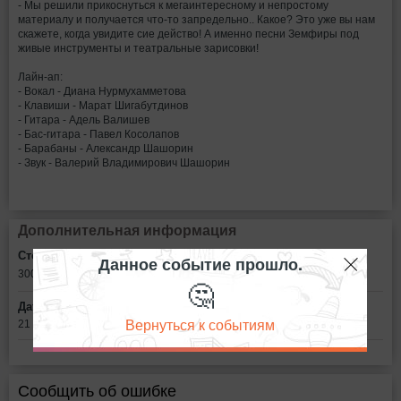
- Мы решили прикоснуться к мегаинтересному и непростому
материалу и получается что-то запредельно.. Какое? Это уже вы нам
скажете, когда увидите сие действо! А именно песни Земфиры под
живые инструменты и театральные зарисовки!
Лайн-ап:
- Вокал - Диана Нурмухамметова
- Клавиши - Марат Шигабутдинов
- Гитара - Адель Валишев
- Бас-гитара - Павел Косолапов
- Барабаны - Александр Шашорин
- Звук - Валерий Владимирович Шашорин
Дополнительная информация
Стоимость билетов:
Данное событие прошло.
300
рублей
🤔
Дата:
Вернуться к событиям
21 октября в 19:00
Сообщить об ошибке