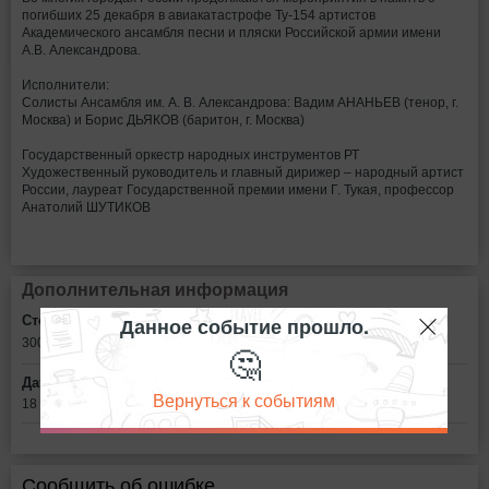
погибших 25 декабря в авиакатастрофе Ту-154 артистов
Академического ансамбля песни и пляски Российской армии имени
А.В. Александрова.
Исполнители:
Солисты Ансамбля им. А. В. Александрова: Вадим АНАНЬЕВ (тенор, г.
Москва) и Борис ДЬЯКОВ (баритон, г. Москва)
Государственный оркестр народных инструментов РТ
Художественный руководитель и главный дирижер – народный артист
России, лауреат Государственной премии имени Г. Тукая, профессор
Анатолий ШУТИКОВ
Дополнительная информация
Данное событие прошло.
Стоимость билетов:
300 - 1000
рублей
🤔
Дата:
Вернуться к событиям
18 февраля в 18:00
Сообщить об ошибке