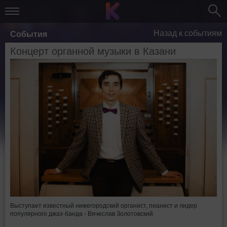
Назад к событиям
События
Концерт органной музыки в Казани
Выступает известный нижегородский органист, пианист и лидер
популярного джаз-банда - Вячеслав Золотовский