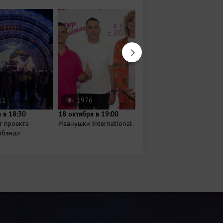
11
1976
1121
 в 18:30
18 октября в 19:00
17 октября в 19:00
т проекта
Иванушки International
Шоу Avatar Cinematic
ибэнд»
Orchestra: «Легенды
русского...