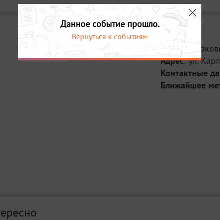
Данное событие прошло.
Вернуться к событиям
Место:
Церков
Адрес:
ул. Карл
Контактные д
Ближайшее ме
тересно