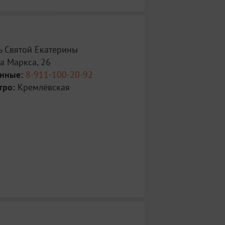
ь Святой Екатерины
а Маркса, 26
анные:
8-911-100-20-92
тро:
Кремлёвская