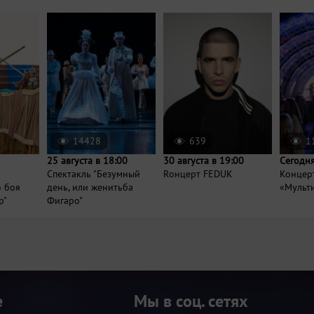
14428
639
1
25 августа в 18:00
30 августа в 19:00
Сегодня
Спектакль "Безумный
Rонцерт FEDUK
Концер
о боя
день, или женитьба
«Мульт
р"
Фигаро"
е
Мы в соц. сетях