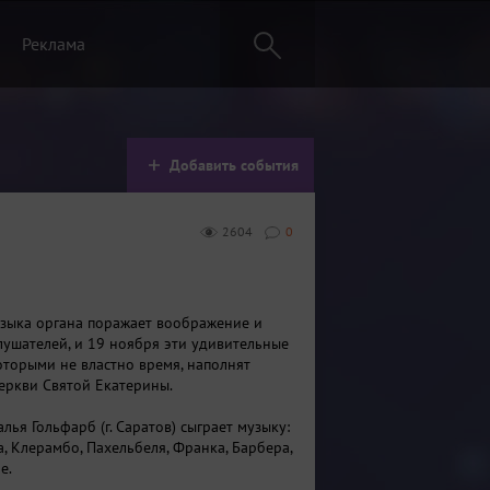
Реклама
Добавить события
2604
0
узыка органа поражает воображение и
лушателей, и 19 ноября эти удивительные
которыми не властно время, наполнят
еркви Святой Екатерины.
лья Гольфарб (г. Саратов) сыграет музыку:
а, Клерамбо, Пахельбеля, Франка, Барбера,
е.