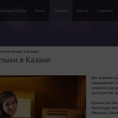
 Казань Online
Кино
Афиша
Места
С детьми
анной музыки в Казани
узыки в Казани
Век за веком м
завораживает с
созвучия, над 
пространство Ц
Органистка Ната
Букстехуде, Бах
Мессиана, Лангл