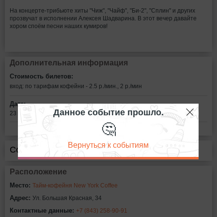
На концерте-трибьюте хиты "Чиж", "Чайф", "Би-2", "Сплин" и других
прозвучат в исполнении Алексея Шадварина. В этот вечер давайте
хором споём песни наших кумиров!
Дополнительная информация
Стоимость билетов:
вход: по тарифам кофейни - 2.5 р./мин., 2 р./мин
Дата:
Данное событие прошло.
23 сентября в 20:00
🤔
Вернуться к событиям
Сообщить об ошибке
Расположение
Место:
Тайм-кофейня New York Coffee
Адрес:
Ул. Большая Красная, 34
Контактные данные:
+7 (843) 258-90-91