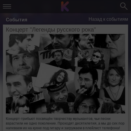
Назад к событиям
События
Концерт "Легенды русского рока"
Концерт-трибьют посвящён творчеству музыкантов, чьи песни
взрастили не одно поколение. Проходят десятилетия, а мы до сих пор
напеваем их на кухне под гитару и загружаем в плейлист телефона!