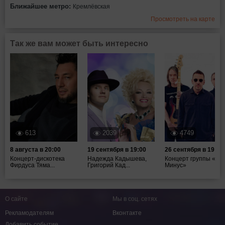
Ближайшее метро:
Кремлёвская
Просмотреть на карте
Так же вам может быть интересно
613
2039
4749
8 августа в 20:00
19 сентября в 19:00
26 сентября в 19:00
Концерт-дискотека
Надежда Кадышева,
Концерт группы «Та
Фирдуса Тяма...
Григорий Кад...
Минус»
О сайте
Мы в соц. сетях
Рекламодателям
Вконтакте
Добавить событие