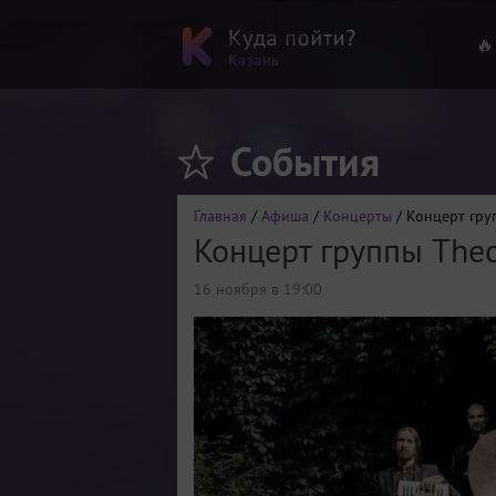
🔥
События
Главная
/
Афиша
/
Концерты
/ Концерт гру
Концерт группы Theo
16 ноября в 19:00