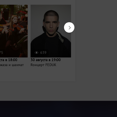
75
639
154304
ста в 18:00
30 августа в 19:00
9 августа в 08:00
жаза и шахмат
Rонцерт FEDUK
Воскресная барахолка
в парке им. Тинчурина