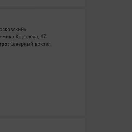
осковский»
демика Королёва, 47
тро:
Северный вокзал