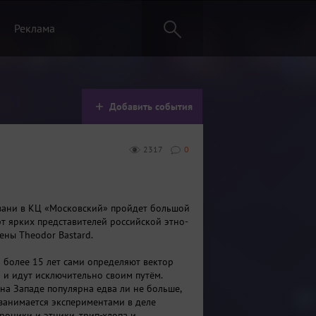
Реклама
Добавить события
2317
0
зани в КЦ «Московский» пройдет большой
т ярких представителей российской этно-
ены Theodor Bastard.
d более 15 лет сами определяют вектор
я и идут исключительно своим путём.
 на Западе популярна едва ли не больше,
 занимается экспериментами в деле
роники и этники, трип-хлопа и