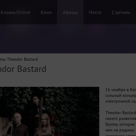
 Казань Online
Кино
Афиша
Места
С детьми
ппы Theodor Bastard
dor Bastard
16 ноября в Ка
сольный концер
электронной сц
Theodor Bastar
своего развити
Группа, которая
чем на родине,
смешения элект