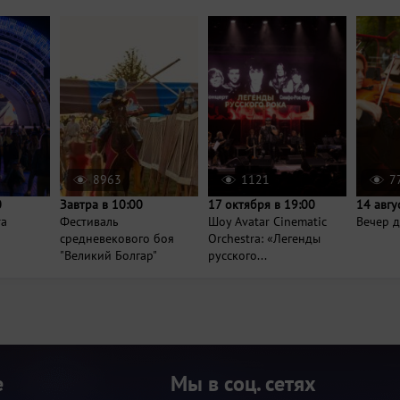
8963
1121
7
0
Завтра в 10:00
17 октября в 19:00
14 авгу
та
Фестиваль
Шоу Avatar Cinematic
Вечер д
средневекового боя
Orchestra: «Легенды
"Великий Болгар"
русского...
е
Мы в соц. сетях