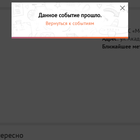
Данное событие прошло.
Вернуться к событиям
Место:
ЦКС «М
Адрес:
ул. Ака
Ближайшее ме
тересно