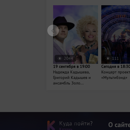
2044
111
19 сентября в 19:00
Сегодня в 18:3
Надежда Кадышева,
Концерт проек
Григорий Кадышев и
«Мультибэнд»
ансамбль Золо...
О сайт