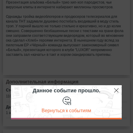
Презентация альбома «Белый» трио хип-хоп пародистов, чьи
вирусные клипы в интернете набирают миллионы просмотров.
Однажды тройка видеоблогеров и продюсеров телесериалов для
канала ТНТ задумали душевно постебать входивший в моду стиль
трэп. У парней вышло не только стильно и креативно, но и до колик
смешно. Совершенно безбашенные песни с текстами на грани фола
они заправили соответствующим видеорядом, который во мгновение
ока сделал «Хлеб» героями интернета. В нынешнем году вслед за
пилотным ЕР «Чёрный» команда выпускает закономерный сиквел
«Белый», презентация которого в клубе "LUXOR" непременно
заставить зал «качать» в такт и хором скандировать припевы.
Дополнительная информация
Данное событие прошло.
Стоимость билетов:
🤔
1100 - 2500
рублей
Дата:
Вернуться к событиям
1 апреля в 20:00