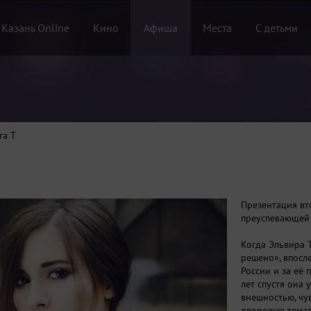
 Казань Online
Кино
Афиша
Места
С детьми
ra T
Презентация вт
преуспевающей 
Когда Эльвира 
решено», впосл
России и за её 
лет спустя она
внешностью, чу
дворовую тема