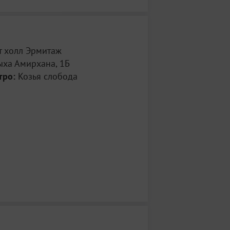
т холл Эрмитаж
ыха Амирхана, 1Б
тро:
Козья слобода