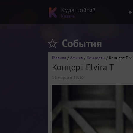
🔥
События
Главная
/
Афиша
/
Концерты
/ Концерт Elvi
Концерт Elvira T
16 марта в 19:30