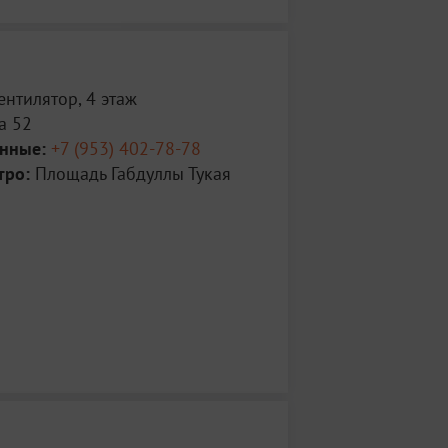
ентилятор, 4 этаж
а 52
анные:
+7 (953) 402-78-78
тро:
Площадь Габдуллы Тукая