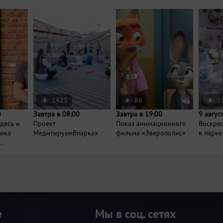
1425
86
1
0
Завтра в 08:00
Завтра в 19:00
9 авгус
десь и
Проект
Показ анимационного
Воскре
ника
МедитируемВпарках
фильма «Зверополис»
в парке
.
е
Мы в соц. сетях