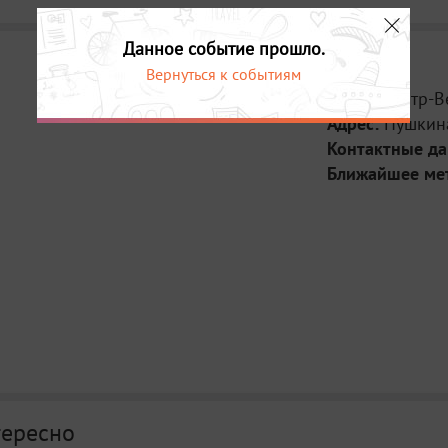
Данное событие прошло.
Вернуться к событиям
Место:
Театр-В
Адрес:
Пушкин
Контактные д
Ближайшее ме
тересно