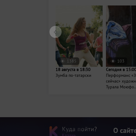
1385
103
18 августа в 18:30
Сегодня в 15:0
Зумба по-татарски
Перформанс «З
сейчас» худож
Турала Моюфо..
О сайт