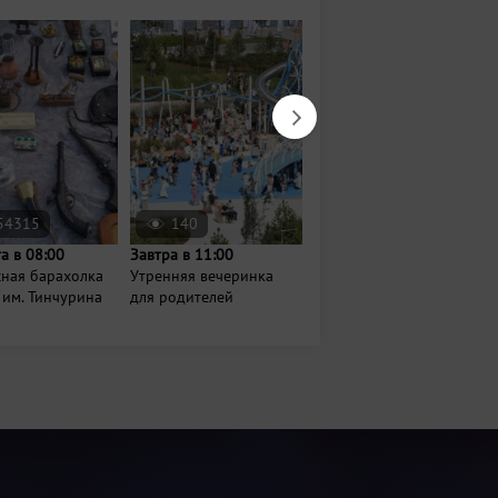
54315
140
2600
та в 08:00
Завтра в 11:00
Сегодня в 20:30
сная барахолка
Утренняя вечеринка
Кинопоказы под
 им. Тинчурина
для родителей
открытым небом в
Кремле