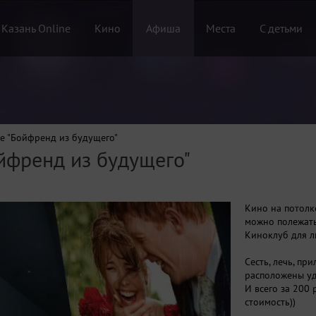
 Казань Online
Кино
Афиша
Места
С детьми
е "Бойфренд из будущего"
йфренд из будущего"
Кино на потолк
можно полежать
Киноклуб для л
Сесть, лечь, пр
расположены уд
И всего за 200 
стоимость))