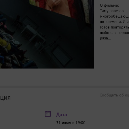
О фильме:
Тиму повезло —
многообещающий
во времени. И 
готов повторять
любовь с первог
раза…
Сообщить об о
ция
Дата
31 июля в 19:00