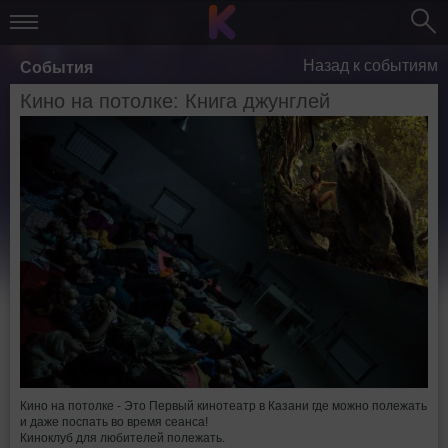
Назад к событиям
События
Кино на потолке: Книга джунглей
Кино на потолке - Это Первый кинотеатр в Казани где можно полежать
и даже поспать во время сеанса!
Киноклуб для любителей полежать.