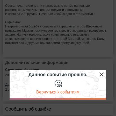
Сесть, лечь, прилечь или упасть можно прямо на пол, где
расположены удобные пледы, подушки и подушечки!
И всего за 200 рублей! Печеньки и чай входят в стоимость))
+
О фильме:
Непримиримая борьба с опасным и страшным тигром Шерханом
вынуждает Маугли покинуть волчью стаю и отправиться в деревню к
людям. На пути мальчика ждут удивительные открытия и
захватывающие приключения с пантерой Багирой, медведем Балу,
питоном Каа и другими обитателями дремучих джунглей.
Дополнительная информация
Стоимость билетов:
Данное событие прошло.
200
рублей
🤔
Дата:
2 сентября в 19:00
Вернуться к событиям
Сообщить об ошибке