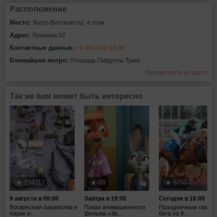
Расположение
Место:
Театр-Вентилятор, 4 этаж
Адрес:
Пушкина 52
Контактные данные:
+7-960-042-10-39
Ближайшее метро:
Площадь Габдуллы Тукая
Просмотреть на карте
Так же вам может быть интересно
154317
89
6760
9 августа в 08:00
Завтра в 19:00
Сегодня в 16:00
Воскресная барахолка в
Показ анимационного
Праздничные скачки
парке и...
фильма «Зв...
бега на К...