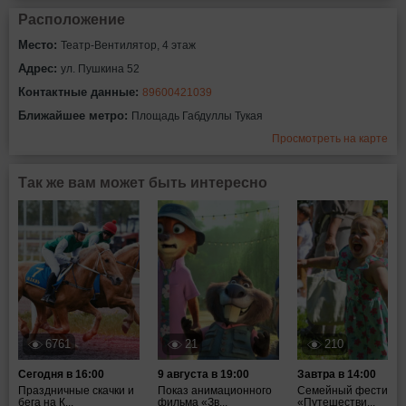
Расположение
Место:
Театр-Вентилятор, 4 этаж
Адрес:
ул. Пушкина 52
Контактные данные:
89600421039
Ближайшее метро:
Площадь Габдуллы Тукая
Просмотреть на карте
Так же вам может быть интересно
6761
21
210
Сегодня в 16:00
9 августа в 19:00
Завтра в 14:00
Праздничные скачки и
Показ анимационного
Семейный фестивал
бега на К...
фильма «Зв...
«Путешестви...