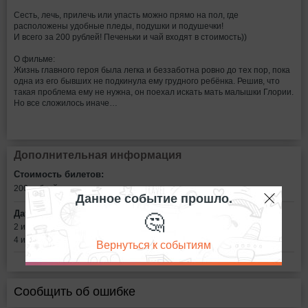
Сесть, лечь, прилечь или упасть можно прямо на пол, где
расположены удобные пледы, подушки и подушечки!
И всего за 200 рублей! Печеньки и чай входят в стоимость))
О фильме:
Жизнь главного героя была легка и беззаботна ровно до тех пор, пока
одна из его бывших не подкинула ему грудного ребёнка. Решив, что
такая проблема ему не нужна, он поехал искать мать малышки Глории.
Но все сложилось иначе…
Дополнительная информация
Стоимость билетов:
200
рублей
Данное событие прошло.
🤔
Дата:
2 июня в 19:00
4 июня в 21:00
Вернуться к событиям
Сообщить об ошибке