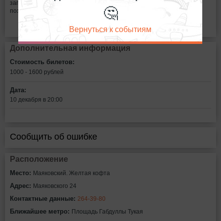
заправленный иронией и здоровым цинизмом уже зрелых и
🤔
познавших жизнь воспитанников
Вернуться к событиям
Дополнительная информация
Стоимость билетов:
1000 - 1600
рублей
Дата:
10 декабря в 20:00
Сообщить об ошибке
Расположение
Место:
Маяковский. Желтая кофта
Адрес:
Маяковского 24
Контактные данные:
264-39-80
Ближайшее метро:
Площадь Габдуллы Тукая