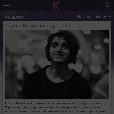
Назад к событиям
События
Группа Валентин Стрыкало
Группа Валентин Стрыкало была основана в 2010 году солистом
Юрием Капланом, прославившимся в интернете в роли наивного
провинциального парня «Валентина Стрыкало из села Бурильцево».