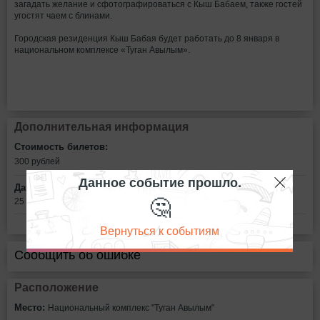
загадать желание и сфотографироваться с Кыш Бабаем, также гостей
угостят чаем с блинами.
Городская резиденция Кыш Бабая будет работать до 8 января в
национальном комплексе «Туган Авылым».
Дополнительная информация
Стоимость билетов:
300
рублей
Данное событие прошло.
Дата:
🤔
25 декабря - 8 января с 11:00 до 19:00
Вернуться к событиям
Сообщить об ошибке
Расположение
Место:
Национальный комплекс "Туган Авылым"