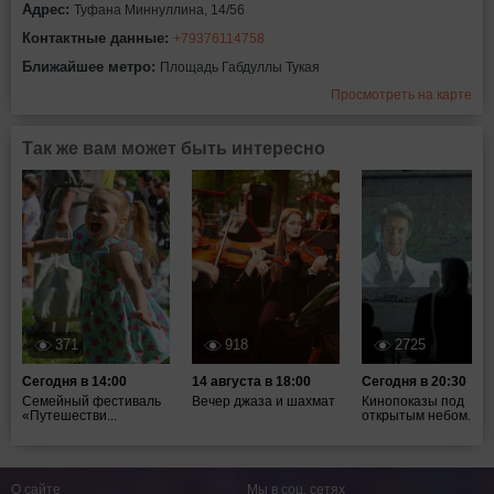
Адрес:
Туфана Миннуллина, 14/56
Контактные данные:
+79376114758
Ближайшее метро:
Площадь Габдуллы Тукая
Просмотреть на карте
Так же вам может быть интересно
371
918
2725
Сегодня в 14:00
14 августа в 18:00
Сегодня в 20:30
Семейный фестиваль
Вечер джаза и шахмат
Кинопоказы под
«Путешестви...
открытым небом...
О сайте
Мы в соц. сетях